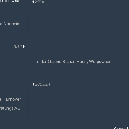
2015
se Northeim
2014
in der Galerie Blaues Haus, Worpswede
2013/14
le Hannover
eratungs AG