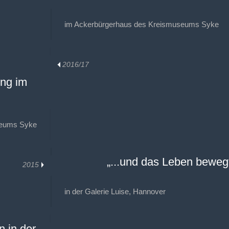
im Ackerbürgerhaus des Kreismuseums Syke
2016/17
ung im
seums Syke
„...und das Leben beweg
2015
in der Galerie Luise, Hannover
n in der