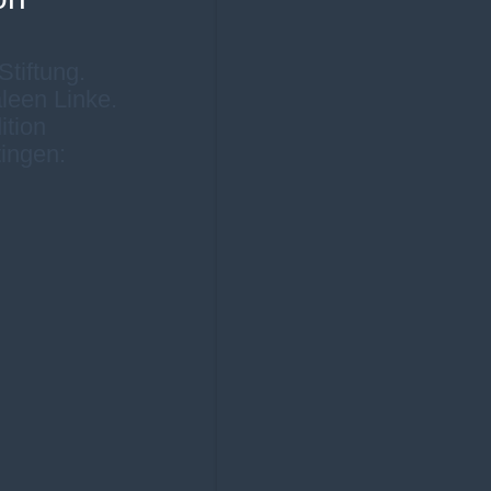
tiftung.
leen Linke.
ition
ingen: