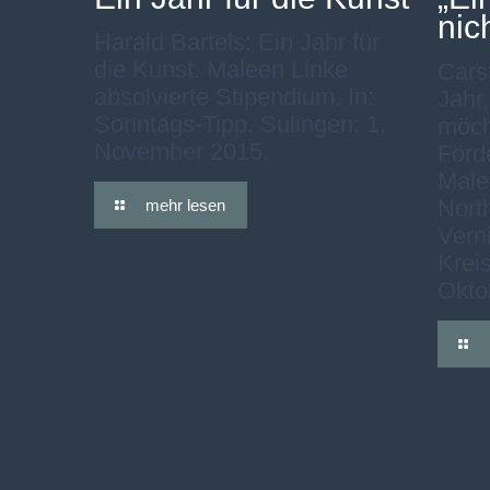
nic
Harald Bartels: Ein Jahr für
die Kunst. Maleen Linke
Cars
absolvierte Stipendium. In:
Jahr,
Sonntags-Tipp. Sulingen: 1.
möch
November 2015.
Förd
Malee
Nort
mehr lesen
Verni
Kreis
Okto