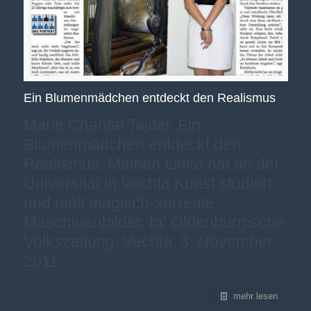
Ein Blumenmädchen entdeckt den Realismus
Marie Chantal Tajdel: Ein
Blumenmädchen entdeckt den
Realismus. Maleen Linke hat an der
Universität in Vechta Kunst studiert
und malt magisch-surreale
Maschinenbilder. In: Oldenburgische
Volkszeitung. Vechta: 3. November
2011.
mehr lesen